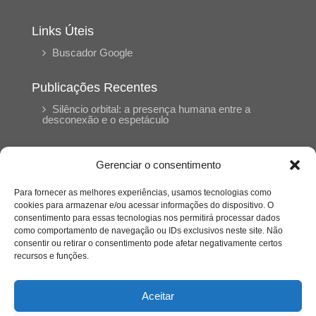
Links Úteis
Buscador Google
Publicações Recentes
Silêncio orbital: a presença humana entre a
desconexão e o espetáculo
A reinvenção do trabalho e o choque geracional:
Gerenciar o consentimento
uma análise crítica do mercado contemporâneo
em “Um Senhor Estagiário”
Para fornecer as melhores experiências, usamos tecnologias como
cookies para armazenar e/ou acessar informações do dispositivo. O
consentimento para essas tecnologias nos permitirá processar dados
O corpo como expressão do cuidado
como comportamento de navegação ou IDs exclusivos neste site. Não
psicológico: (En)Cena entrevista Eliz Dorneles
consentir ou retirar o consentimento pode afetar negativamente certos
recursos e funções.
Violência, saúde mental e a difícil construção do
acolhimento institucional: (En)cena entrevista
Aceitar
Izabella Ferreira dos Santos, Conselheira do
CRP-23