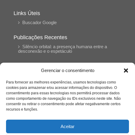
Links Úteis
Buscador Google
Publicações Recentes
Silêncio orbital: a presença humana entre a
desconexão e o espetáculo
A reinvenção do trabalho e o choque geracional:
Gerenciar o consentimento
uma análise crítica do mercado contemporâneo
em “Um Senhor Estagiário”
Para fornecer as melhores experiências, usamos tecnologias como
cookies para armazenar e/ou acessar informações do dispositivo. O
consentimento para essas tecnologias nos permitirá processar dados
O corpo como expressão do cuidado
como comportamento de navegação ou IDs exclusivos neste site. Não
psicológico: (En)Cena entrevista Eliz Dorneles
consentir ou retirar o consentimento pode afetar negativamente certos
recursos e funções.
Violência, saúde mental e a difícil construção do
acolhimento institucional: (En)cena entrevista
Aceitar
Izabella Ferreira dos Santos, Conselheira do
CRP-23