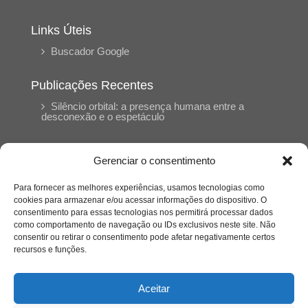
Links Úteis
Buscador Google
Publicações Recentes
Silêncio orbital: a presença humana entre a
desconexão e o espetáculo
A reinvenção do trabalho e o choque geracional:
Gerenciar o consentimento
uma análise crítica do mercado contemporâneo
em “Um Senhor Estagiário”
Para fornecer as melhores experiências, usamos tecnologias como
cookies para armazenar e/ou acessar informações do dispositivo. O
consentimento para essas tecnologias nos permitirá processar dados
O corpo como expressão do cuidado
como comportamento de navegação ou IDs exclusivos neste site. Não
psicológico: (En)Cena entrevista Eliz Dorneles
consentir ou retirar o consentimento pode afetar negativamente certos
recursos e funções.
Violência, saúde mental e a difícil construção do
acolhimento institucional: (En)cena entrevista
Aceitar
Izabella Ferreira dos Santos, Conselheira do
CRP-23