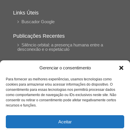
Links Úteis
Buscador Google
Publicações Recentes
Silêncio orbital: a presença humana entre a
desconexão e o espetáculo
A reinvenção do trabalho e o choque geracional:
Gerenciar o consentimento
uma análise crítica do mercado contemporâneo
em “Um Senhor Estagiário”
Para fornecer as melhores experiências, usamos tecnologias como
cookies para armazenar e/ou acessar informações do dispositivo. O
consentimento para essas tecnologias nos permitirá processar dados
O corpo como expressão do cuidado
como comportamento de navegação ou IDs exclusivos neste site. Não
psicológico: (En)Cena entrevista Eliz Dorneles
consentir ou retirar o consentimento pode afetar negativamente certos
recursos e funções.
Violência, saúde mental e a difícil construção do
acolhimento institucional: (En)cena entrevista
Aceitar
Izabella Ferreira dos Santos, Conselheira do
CRP-23