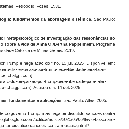
stemas.
Petrópolis: Vozes, 1981.
ologia: fundamentos da abordagem sistêmica
. São Paulo:
or metapsicológico de investigação das ressonâncias do
aso sobre a vida de Anna O./Bertha Pappenheim
. Programa
rsidade Católica de Minas Gerais, 2019.
 Trump e nega ação do filho. 15 jul. 2025. Disponível em:
naro-diz-ter-paixao-por-trump-pede-liberdade-para-falar-
rce=chatgpt.com]
naro-diz-ter-paixao-por-trump-pede-liberdade-para-falar-
e=chatgpt.com). Acesso em: 14 set. 2025.
emas: fundamentos e aplicações
. São Paulo: Atlas, 2005.
e do governo Trump, mas nega ter discutido sanções contra
obo.globo.com/politica/noticia/2025/05/06/flavio-bolsonaro-
a-ter-discutido-sancoes-contra-moraes.ghtml?