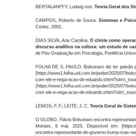
BERTALANFFY, Ludwig von.
Teoria Geral dos Si
CAMPOS, Roberto de Souza.
Sistemas e Psic
Cortez, 2002.
DIAS SILVA, Ana Carolina.
O chiste como operad
discurso analítico na cultura: um estudo de c
de Pós-Graduação em Psicologia, Pontifícia Unive
FOLHA DE S. PAULO. Bolsonaro diz ter paixão por
[https://www1.folha.uol.com.br/poder/2025/07/bolso
com-ele-e-nega-acao-de-eduardo.shtml?utm\_sou
(https://www1.folha.uol.com.br/poder/2025/07/bolso
com-ele-e-nega-acao-de-eduardo.shtml?utm_sourc
LEMOS, F. F.; LEITE, J. C.
Teoria Geral de Sist
O GLOBO. Flávio Bolsonaro encontra representant
Moraes. 6 mai. 2025. Disponível em: [https://ogl
encontra-representante-do-governo-trump-mas-neg