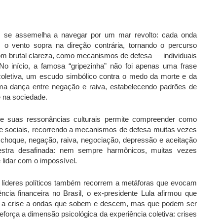
as se assemelha a navegar por um mar revolto: cada onda
, o vento sopra na direção contrária, tornando o percurso
om brutal clareza, como mecanismos de defesa — individuais
o início, a famosa “gripezinha” não foi apenas uma frase
coletiva, um escudo simbólico contra o medo da morte e da
uma dança entre negação e raiva, estabelecendo padrões de
 na sociedade.
 e suas ressonâncias culturais permite compreender como
 e sociais, recorrendo a mecanismos de defesa muitas vezes
choque, negação, raiva, negociação, depressão e aceitação
tra desafinada: nem sempre harmônicos, muitas vezes
 lidar com o impossível.
 líderes políticos também recorrem a metáforas que evocam
cia financeira no Brasil, o ex-presidente Lula afirmou que
o a crise a ondas que sobem e descem, mas que podem ser
eforça a dimensão psicológica da experiência coletiva: crises