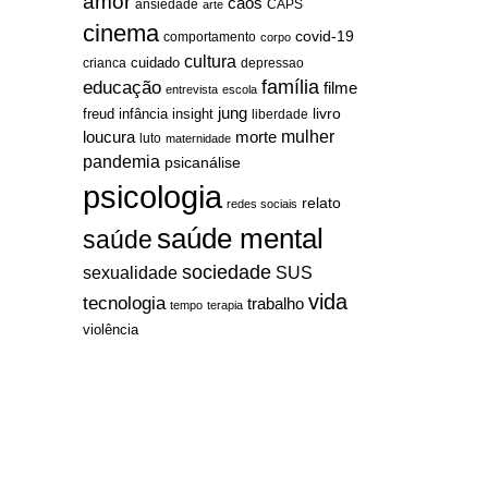
amor
caos
ansiedade
arte
CAPS
cinema
covid-19
comportamento
corpo
cultura
cuidado
crianca
depressao
família
educação
filme
entrevista
escola
jung
livro
freud
infância
insight
liberdade
mulher
loucura
morte
luto
maternidade
pandemia
psicanálise
psicologia
relato
redes sociais
saúde mental
saúde
sociedade
sexualidade
SUS
vida
tecnologia
trabalho
tempo
terapia
violência