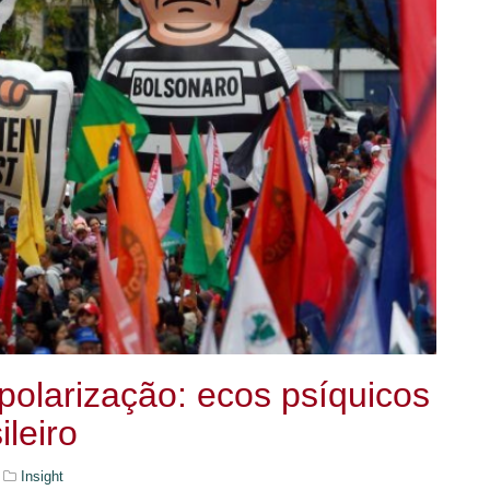
polarização: ecos psíquicos
ileiro
Insight