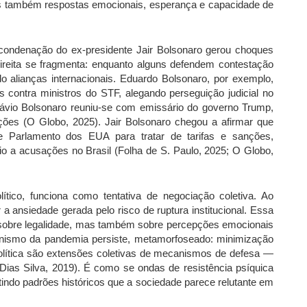
 também respostas emocionais, esperança e capacidade de
A condenação do ex-presidente Jair Bolsonaro gerou choques
ireita se fragmenta: enquanto alguns defendem contestação
ndo alianças internacionais. Eduardo Bolsonaro, por exemplo,
contra ministros do STF, alegando perseguição judicial no
lávio Bolsonaro reuniu-se com emissário do governo Trump,
ções (O Globo, 2025). Jair Bolsonaro chegou a afirmar que
Parlamento dos EUA para tratar de tarifas e sanções,
o a acusações no Brasil (Folha de S. Paulo, 2025; O Globo,
lítico, funciona como tentativa de negociação coletiva. Ao
r a ansiedade gerada pelo risco de ruptura institucional. Essa
s sobre legalidade, mas também sobre percepções emocionais
nismo da pandemia persiste, metamorfoseado: minimização
política são extensões coletivas de mecanismos de defesa —
 (Dias Silva, 2019). É como se ondas de resistência psíquica
indo padrões históricos que a sociedade parece relutante em