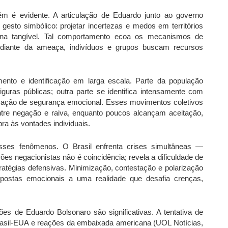
m é evidente. A articulação de Eduardo junto ao governo
m gesto simbólico: projetar incertezas e medos em territórios
orna tangível. Tal comportamento ecoa os mecanismos de
: diante da ameaça, indivíduos e grupos buscam recursos
mento e identificação em larga escala. Parte da população
 figuras públicas; outra parte se identifica intensamente com
nsação de segurança emocional. Esses movimentos coletivos
ntre negação e raiva, enquanto poucos alcançam aceitação,
ra às vontades individuais.
sses fenômenos. O Brasil enfrenta crises simultâneas —
rões negacionistas não é coincidência; revela a dificuldade de
atégias defensivas. Minimização, contestação e polarização
postas emocionais a uma realidade que desafia crenças,
es de Eduardo Bolsonaro são significativas. A tentativa de
 Brasil-EUA e reações da embaixada americana (UOL Notícias,