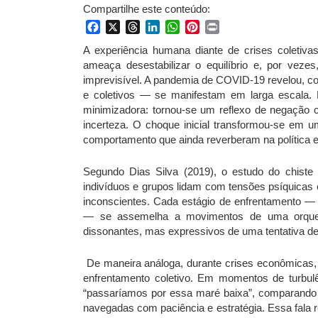
Compartilhe este conteúdo:
Facebook
X
Threads
LinkedIn
WhatsApp
Pinterest
Print
A experiência humana diante de crises coletiv
ameaça desestabilizar o equilíbrio e, por vezes
imprevisível. A pandemia de COVID-19 revelou, c
e coletivos — se manifestam em larga escala. N
minimizadora: tornou-se um reflexo de negação 
incerteza. O choque inicial transformou-se em 
comportamento que ainda reverberam na política e
Segundo Dias Silva (2019), o estudo do chiste
indivíduos e grupos lidam com tensões psíquicas
inconscientes. Cada estágio de enfrentamento — 
— se assemelha a movimentos de uma orques
dissonantes, mas expressivos de uma tentativa de
De maneira análoga, durante crises econômicas,
enfrentamento coletivo. Em momentos de turbulên
“passaríamos por essa maré baixa”, comparand
navegadas com paciência e estratégia. Essa fala r