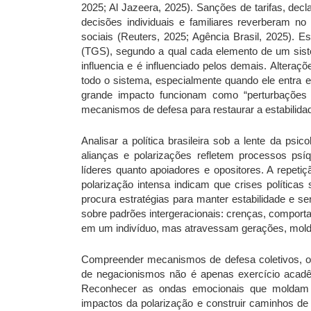
2025; Al Jazeera, 2025). Sanções de tarifas, dec
decisões individuais e familiares reverberam no
sociais (Reuters, 2025; Agência Brasil, 2025). 
(TGS), segundo a qual cada elemento de um sis
influencia e é influenciado pelos demais. Alter
todo o sistema, especialmente quando ele entra em
grande impacto funcionam como “perturbações s
mecanismos de defesa para restaurar a estabilida
Analisar a política brasileira sob a lente da ps
alianças e polarizações refletem processos psí
líderes quanto apoiadores e opositores. A repeti
polarização intensa indicam que crises política
procura estratégias para manter estabilidade e s
sobre padrões intergeracionais: crenças, comport
em um indivíduo, mas atravessam gerações, moldan
Compreender mecanismos de defesa coletivos, os 
de negacionismos não é apenas exercício acadêmic
Reconhecer as ondas emocionais que moldam d
impactos da polarização e construir caminhos de 