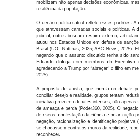
mobilizam não apenas decisões econômicas, mas
resiliência da população.
O cenário político atual reflete esses padrões. 
que atravessam camadas sociais e políticas. A d
judicial, outros buscam respiro externo, articula
atuou nos Estados Unidos em defesa de sanções 
Brasil (UOL Notícias, 2025; ABC News, 2025). F
negando que o assunto discutido tenha sido san
Eduardo dialoga com membros do Executivo e 
agradecendo a Trump por “abraçar” o filho em mei
2025).
A proposta de anistia, que circula no debate po
conciliar desejo e realidade, grupos tentam reduzi
iniciativa provocou debates intensos, não apena
de ameaça e perda (Poder360, 2025). O negacio
de riscos, contestação da ciência e polarização 
negação, racionalização e identificação projetiva
se chocassem contra os muros da realidade, repet
reconhecer.