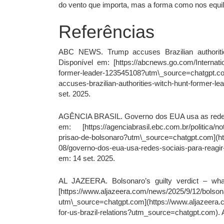
do vento que importa, mas a forma como nos equ
Referências
ABC NEWS. Trump accuses Brazilian authorities
Disponível em: [https://abcnews.go.com/Internatio
former-leader-123545108?utm\_source=chatgpt.com
accuses-brazilian-authorities-witch-hunt-forme
set. 2025.
AGÊNCIA BRASIL. Governo dos EUA usa as redes so
em: [https://agenciabrasil.ebc.com.br/politica/no
prisao-de-bolsonaro?utm\_source=chatgpt.com](http
08/governo-dos-eua-usa-redes-sociais-para-rea
em: 14 set. 2025.
AL JAZEERA. Bolsonaro’s guilty verdict – what
[https://www.aljazeera.com/news/2025/9/12/bolsonar
utm\_source=chatgpt.com](https://www.aljazeera.c
for-us-brazil-relations?utm_source=chatgpt.com). 