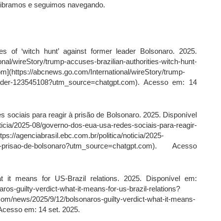
ilibramos e seguimos navegando.
 of ‘witch hunt’ against former leader Bolsonaro. 2025.
nal/wireStory/trump-accuses-brazilian-authorities-witch-hunt-
](https://abcnews.go.com/International/wireStory/trump-
r-leader-123545108?utm_source=chatgpt.com). Acesso em: 14
ciais para reagir à prisão de Bolsonaro. 2025. Disponível
ticia/2025-08/governo-dos-eua-usa-redes-sociais-para-reagir-
s://agenciabrasil.ebc.com.br/politica/noticia/2025-
gir-prisao-de-bolsonaro?utm_source=chatgpt.com). Acesso
 it means for US-Brazil relations. 2025. Disponível em:
os-guilty-verdict-what-it-means-for-us-brazil-relations?
om/news/2025/9/12/bolsonaros-guilty-verdict-what-it-means-
Acesso em: 14 set. 2025.