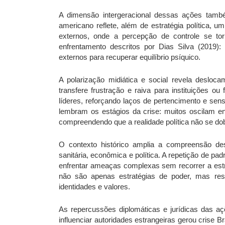
A dimensão intergeracional dessas ações també
americano reflete, além de estratégia política, u
externos, onde a percepção de controle se t
enfrentamento descritos por Dias Silva (2019)
externos para recuperar equilíbrio psíquico.
A polarização midiática e social revela desloca
transfere frustração e raiva para instituições ou
líderes, reforçando laços de pertencimento e se
lembram os estágios da crise: muitos oscilam e
compreendendo que a realidade política não se dob
O contexto histórico amplia a compreensão de
sanitária, econômica e política. A repetição de pad
enfrentar ameaças complexas sem recorrer a estr
não são apenas estratégias de poder, mas res
identidades e valores.
As repercussões diplomáticas e jurídicas das açõ
influenciar autoridades estrangeiras gerou crise