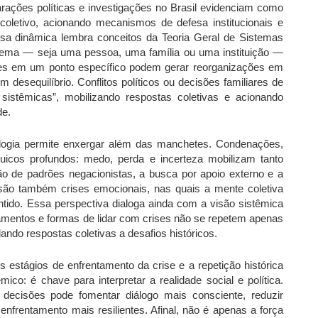
larações políticas e investigações no Brasil evidenciam como
 coletivo, acionando mecanismos de defesa institucionais e
Essa dinâmica lembra conceitos da Teoria Geral de Sistemas
tema — seja uma pessoa, uma família ou uma instituição —
ações em um ponto específico podem gerar reorganizações em
 desequilíbrio. Conflitos políticos ou decisões familiares de
istêmicas”, mobilizando respostas coletivas e acionando
de.
icologia permite enxergar além das manchetes. Condenações,
quicos profundos: medo, perda e incerteza mobilizam tanto
ção de padrões negacionistas, a busca por apoio externo e a
s são também crises emocionais, nas quais a mente coletiva
entido. Essa perspectiva dialoga ainda com a visão sistêmica
amentos e formas de lidar com crises não se repetem apenas
do respostas coletivas a desafios históricos.
estágios de enfrentamento da crise e a repetição histórica
o: é chave para interpretar a realidade social e política.
ecisões pode fomentar diálogo mais consciente, reduzir
enfrentamento mais resilientes. Afinal, não é apenas a força