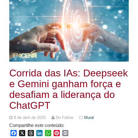
Corrida das IAs: Deepseek
e Gemini ganham força e
desafiam a liderança do
ChatGPT
8 de abril de 2025
Do Follow
Mural
Compartilhe este conteúdo:
Facebook
X
Threads
LinkedIn
WhatsApp
Pinterest
Print