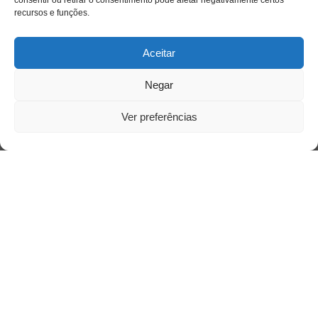
consentir ou retirar o consentimento pode afetar negativamente certos
recursos e funções.
Aceitar
Negar
Ver preferências
Saiba mais
Sobre
Quem somos
Contato