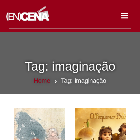
Toggle
navigat
Tag:
imaginação
Home
Tag:
imaginação