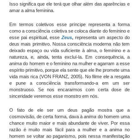
Isso significa que ele terá que olhar além das aparências e
amar a alma feminina.
Em termos coletivos esse príncipe representa a forma
como a consciência coletiva se coloca diante do feminino e
esse pai espiritual, esse
Zeus
,
representa um aspecto do
deus mais primitivo. Nossa consciência moderna não tem
deixado espaço ou vida suficiente à alma, o feminino e a
natureza, e, ainda, tenta excluí-la. Em consequência, a
anima
do homem e o feminino na mulher e agarram a esse
espírito primitivo, porque ela sente que ele lhe promete uma
vida mais rica (VON FRANZ, 2005). No filme ele a resgata
e pune a consciência transformando-a em um ser
monstruoso. Se nos encararmos com certa dose de
sinceridade veremos esse monstro em nós.
O fato de ele ser um deus pagão mostra que a
cosmovisão, de certa forma, dava à
anima
do homem uma
chance muito maior e mais abundante de viver. Por essa
razão é muito mais fácil para a mulher e a
anima
no
homem se voltar ao paganismo, pois nessa manifestação