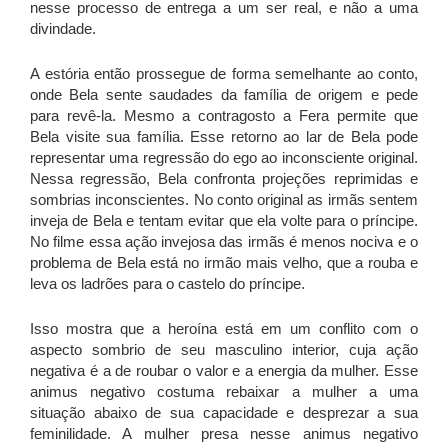
nesse processo de entrega a um ser real, e não a uma
divindade.
A estória então prossegue de forma semelhante ao conto,
onde Bela sente saudades da família de origem e pede
para revê-la. Mesmo a contragosto a Fera permite que
Bela visite sua família. Esse retorno ao lar de Bela pode
representar uma regressão do ego ao inconsciente original.
Nessa regressão, Bela confronta projeções reprimidas e
sombrias inconscientes. No conto original as irmãs sentem
inveja de Bela e tentam evitar que ela volte para o príncipe.
No filme essa ação invejosa das irmãs é menos nociva e o
problema de Bela está no irmão mais velho, que a rouba e
leva os ladrões para o castelo do príncipe.
Isso mostra que a heroína está em um conflito com o
aspecto sombrio de seu masculino interior, cuja ação
negativa é a de roubar o valor e a energia da mulher. Esse
animus negativo costuma rebaixar a mulher a uma
situação abaixo de sua capacidade e desprezar a sua
feminilidade. A mulher presa nesse animus negativo