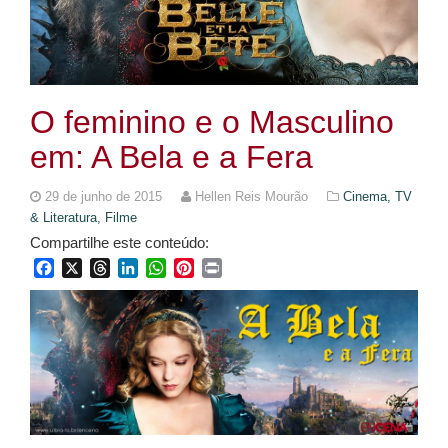
O feminino e o Masculino
em: A Bela e a Fera
29 de junho de 2015
Hellen Reis Mourão
Cinema, TV
& Literatura,
Filme
Compartilhe este conteúdo:
Facebook
X
Threads
LinkedIn
WhatsApp
Pinterest
Print