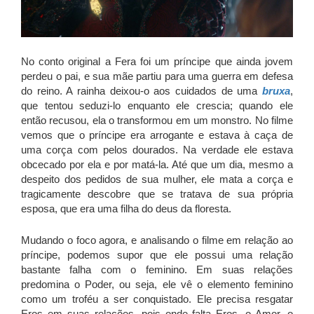
No conto original a Fera foi um príncipe que ainda jovem
perdeu o pai, e sua mãe partiu para uma guerra em defesa
do reino. A rainha deixou-o aos cuidados de uma
bruxa
,
que tentou seduzi-lo enquanto ele crescia; quando ele
então recusou, ela o transformou em um monstro. No filme
vemos que o príncipe era arrogante e estava à caça de
uma corça com pelos dourados. Na verdade ele estava
obcecado por ela e por matá-la. Até que um dia, mesmo a
despeito dos pedidos de sua mulher, ele mata a corça e
tragicamente descobre que se tratava de sua própria
esposa, que era uma filha do deus da floresta.
Mudando o foco agora, e analisando o filme em relação ao
príncipe, podemos supor que ele possui uma relação
bastante falha com o feminino. Em suas relações
predomina o Poder, ou seja, ele vê o elemento feminino
como um troféu a ser conquistado. Ele precisa resgatar
Eros em suas relações, pois onde falta Eros, o Amor, o