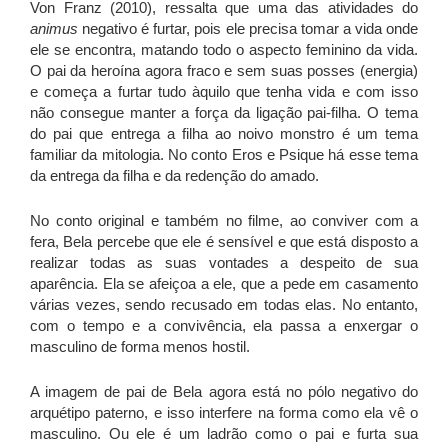
Von Franz (2010), ressalta que uma das atividades do
animus
negativo é furtar, pois ele precisa tomar a vida onde
ele se encontra, matando todo o aspecto feminino da vida.
O pai da heroína agora fraco e sem suas posses (energia)
e começa a furtar tudo àquilo que tenha vida e com isso
não consegue manter a força da ligação pai-filha. O tema
do pai que entrega a filha ao noivo monstro é um tema
familiar da mitologia. No conto Eros e Psique há esse tema
da entrega da filha e da redenção do amado.
No conto original e também no filme, ao conviver com a
fera, Bela percebe que ele é sensível e que está disposto a
realizar todas as suas vontades a despeito de sua
aparência. Ela se afeiçoa a ele, que a pede em casamento
várias vezes, sendo recusado em todas elas. No entanto,
com o tempo e a convivência, ela passa a enxergar o
masculino de forma menos hostil.
A imagem de pai de Bela agora está no pólo negativo do
arquétipo paterno, e isso interfere na forma como ela vê o
masculino. Ou ele é um ladrão como o pai e furta sua