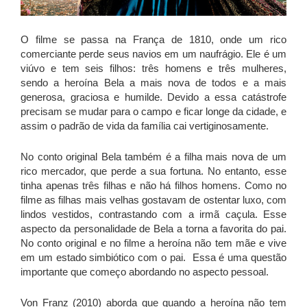
O filme se passa na França de 1810, onde um rico
comerciante perde seus navios em um naufrágio. Ele é um
viúvo e tem seis filhos: três homens e três mulheres,
sendo a heroína Bela a mais nova de todos e a mais
generosa, graciosa e humilde. Devido a essa catástrofe
precisam se mudar para o campo e ficar longe da cidade, e
assim o padrão de vida da família cai vertiginosamente.
No conto original Bela também é a filha mais nova de um
rico mercador, que perde a sua fortuna. No entanto, esse
tinha apenas três filhas e não há filhos homens. Como no
filme as filhas mais velhas gostavam de ostentar luxo, com
lindos vestidos, contrastando com a irmã caçula. Esse
aspecto da personalidade de Bela a torna a favorita do pai.
No conto original e no filme a heroína não tem mãe e vive
em um estado simbiótico com o pai. Essa é uma questão
importante que começo abordando no aspecto pessoal.
Von Franz (2010) aborda que quando a heroína não tem