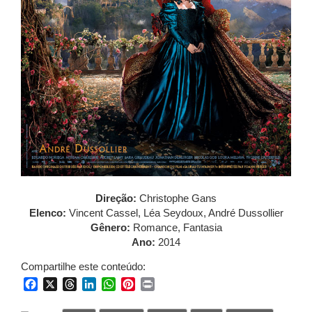
Direção:
Christophe Gans
Elenco:
Vincent Cassel, Léa Seydoux, André Dussollier
Gênero:
Romance, Fantasia
Ano:
2014
Compartilhe este conteúdo:
Facebook
X
Threads
LinkedIn
WhatsApp
Pinterest
Print