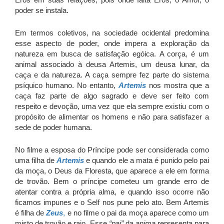
poder se instala.
Em termos coletivos, na sociedade ocidental predomina
esse aspecto de poder, onde impera a exploração da
natureza em busca de satisfação egóica. A corça, é um
animal associado à deusa Artemis, um deusa lunar, da
caça e da natureza. A caça sempre fez parte do sistema
psíquico humano. No entanto,
Artemis
nos mostra que a
caça faz parte de algo sagrado e deve ser feito com
respeito e devoção, uma vez que ela sempre existiu com o
propósito de alimentar os homens e não para satisfazer a
sede de poder humana.
No filme a esposa do Príncipe pode ser considerada como
uma filha de
Artemis
e quando ele a mata é punido pelo pai
da moça, o Deus da Floresta, que aparece a ele em forma
de trovão. Bem o príncipe cometeu um grande erro de
atentar contra a própria alma, e quando isso ocorre não
ficamos impunes e o Self nos pune pelo ato. Bem Artemis
é filha de
Zeus
,
e no filme o pai da moça aparece como um
misto de trovão e raio. Esse
“pai”
da
anima
representa para