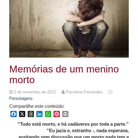
Memórias de um menino
morto
2 de novembro de 2012
Parcilene Fernandes
Personagens
Compartilhe este conteúdo:
Facebook
X
Threads
LinkedIn
WhatsApp
Pinterest
Print
“Tudo está morto, e há cadáveres por toda a parte.”
“Eu jazia e, estranho -, nada esperava,
aceitando sem discussão que um morto nada tem a