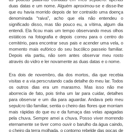
duas datas e um nome. Alguém aproximou-se e disse-lhe
que eu havia morrido depois de ter contraído uma doença
denominada “raiva”, acho que ela não entendeu o
significado disso, mas tão pouco eu, a vítima, algum dia
entendi. Ela ficou mais um tempo observando meus olhos
estáticos na fotografia e depois correu para o centro do
cemitério, para encontrar seus pais e acender uma vela, o
momento mais eufórico do seu bucólico passeio familiar.
Depois ela partiu, não sem antes observar meu rosto
através do vidro e ler novamente as duas datas e o nome.
Era dois de novembro, dia dos mortos, dia que recebia
visitas e a via perscrutando cada detalhe do meu lar. Todos
os outros dias era um marasmo. Mas isso não me
aborrecia de fato, pois tinha um lar para cuidar, detalhes
para observar e um dia para aguardar. Andava pelo meu
sepulcro tão familiar, sentia o cheiro das flores que morriam
mais rápidas do que eu e da fumaça das velas apagadas
pela chuva. Sempre amei a chuva. Posso viver morrendo
eternamente se tiver como ouvir o barulho da água caindo,
o cheiro da terra molhada, o contorno rebelde das poças de