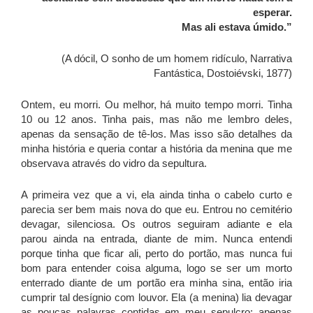
esperar.
Mas ali estava úmido.”
(A dócil, O sonho de um homem ridículo, Narrativa
Fantástica, Dostoiévski, 1877)
Ontem, eu morri. Ou melhor, há muito tempo morri. Tinha
10 ou 12 anos. Tinha pais, mas não me lembro deles,
apenas da sensação de tê-los. Mas isso são detalhes da
minha história e queria contar a história da menina que me
observava através do vidro da sepultura.
A primeira vez que a vi, ela ainda tinha o cabelo curto e
parecia ser bem mais nova do que eu. Entrou no cemitério
devagar, silenciosa. Os outros seguiram adiante e ela
parou ainda na entrada, diante de mim. Nunca entendi
porque tinha que ficar ali, perto do portão, mas nunca fui
bom para entender coisa alguma, logo se ser um morto
enterrado diante de um portão era minha sina, então iria
cumprir tal desígnio com louvor. Ela (a menina) lia devagar
as poucas palavras contidas em meu sepulcro: apenas