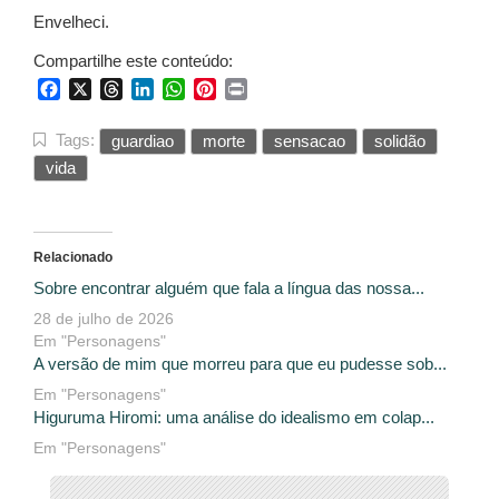
Envelheci.
Compartilhe este conteúdo:
Facebook
X
Threads
LinkedIn
WhatsApp
Pinterest
Print
Tags:
guardiao
morte
sensacao
solidão
vida
Relacionado
Sobre encontrar alguém que fala a língua das nossa...
28 de julho de 2026
Em "Personagens"
A versão de mim que morreu para que eu pudesse sob...
Em "Personagens"
Higuruma Hiromi: uma análise do idealismo em colap...
Em "Personagens"