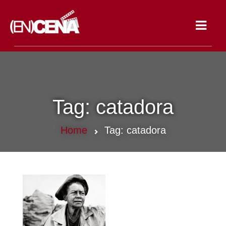
Toggle
navigat
Tag:
catadora
Home
Tag:
catadora