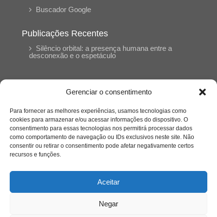
Buscador Google
Publicações Recentes
Silêncio orbital: a presença humana entre a
desconexão e o espetáculo
A reinvenção do trabalho e o choque geracional:
uma análise crítica do mercado contemporâneo
Gerenciar o consentimento
em “Um Senhor Estagiário”
Para fornecer as melhores experiências, usamos tecnologias como
cookies para armazenar e/ou acessar informações do dispositivo. O
O corpo como expressão do cuidado
consentimento para essas tecnologias nos permitirá processar dados
psicológico: (En)Cena entrevista Eliz Dorneles
como comportamento de navegação ou IDs exclusivos neste site. Não
consentir ou retirar o consentimento pode afetar negativamente certos
recursos e funções.
Violência, saúde mental e a difícil construção do
acolhimento institucional: (En)cena entrevista
Izabella Ferreira dos Santos, Conselheira do
Aceitar
CRP-23
Negar
Ser mulher, pensar gênero, enfrentar o mundo: