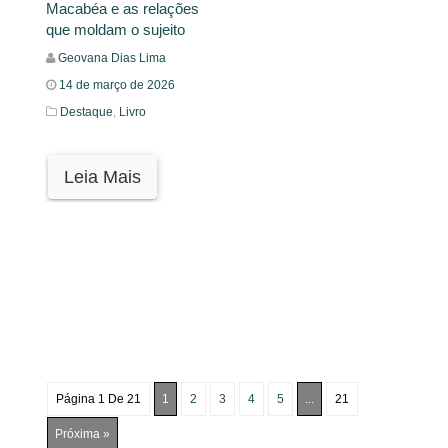
Macabéa e as relações
que moldam o sujeito
Geovana Dias Lima
14 de março de 2026
Destaque
,
Livro
Leia Mais
Página 1 De 21
1
2
3
4
5
...
21
Próxima »