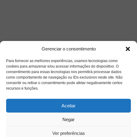
Gerenciar o consentimento
Para fornecer as melhores experiências, usamos tecnologias como
cookies para armazenar e/ou acessar informações do dispositivo. O
consentimento para essas tecnologias nos permitirá processar dados
como comportamento de navegação ou IDs exclusivos neste site. Não
Saiba mais
consentir ou retirar o consentimento pode afetar negativamente certos
recursos e funções.
Sobre
Aceitar
Quem somos
Negar
Ver preferências