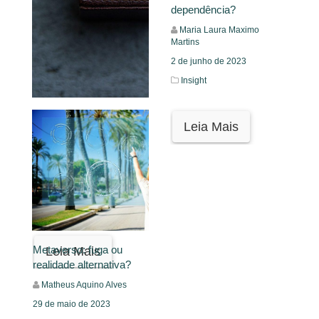
dependência?
Maria Laura Maximo
Martins
2 de junho de 2023
Insight
Pensando fora da caixa:
Leia Mais
breve reflexão acerca da
maternidade
Karla Roberta Santos Lima
11 de junho de 2023
Insight
Metaverso: fuga ou
Leia Mais
realidade alternativa?
Matheus Aquino Alves
29 de maio de 2023