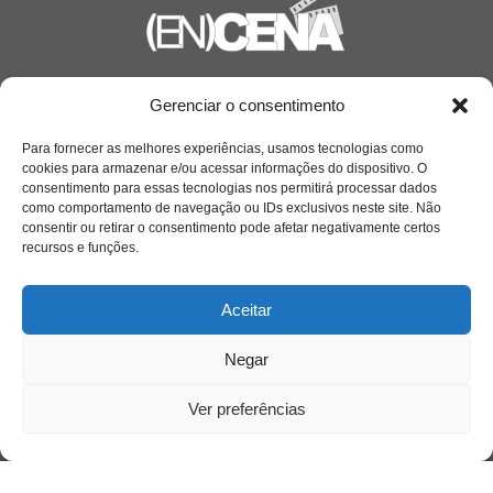
Saiba mais
Gerenciar o consentimento
Sobre
Para fornecer as melhores experiências, usamos tecnologias como
cookies para armazenar e/ou acessar informações do dispositivo. O
consentimento para essas tecnologias nos permitirá processar dados
como comportamento de navegação ou IDs exclusivos neste site. Não
Quem somos
consentir ou retirar o consentimento pode afetar negativamente certos
recursos e funções.
Contato
Aceitar
Links Úteis
Negar
Buscador Google
Ver preferências
Publicações Recentes
A caminhada antimanicomial e os desafios da
saúde mental no Tocantins: (En)Cena entrevista