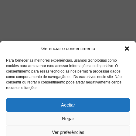
Gerenciar o consentimento
Para fornecer as melhores experiências, usamos tecnologias como
cookies para armazenar e/ou acessar informações do dispositivo. O
consentimento para essas tecnologias nos permitirá processar dados
como comportamento de navegação ou IDs exclusivos neste site. Não
Saiba mais
consentir ou retirar o consentimento pode afetar negativamente certos
recursos e funções.
Sobre
Aceitar
Quem somos
Negar
Ver preferências