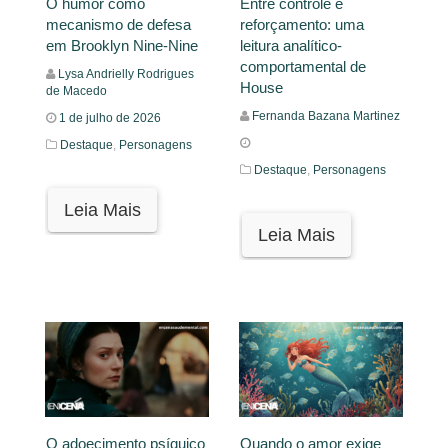
O humor como
Entre controle e
mecanismo de defesa
reforçamento: uma
em Brooklyn Nine-Nine
leitura analítico-
comportamental de
Lysa Andrielly Rodrigues
House
de Macedo
Fernanda Bazana Martinez
1 de julho de 2026
Destaque
,
Personagens
Destaque
,
Personagens
Leia Mais
Leia Mais
O adoecimento psíquico
Quando o amor exige