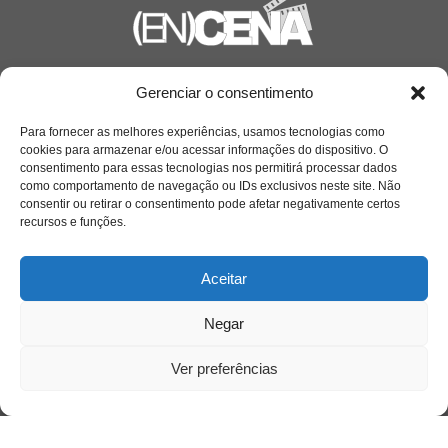
Saiba mais
Gerenciar o consentimento
Sobre
Para fornecer as melhores experiências, usamos tecnologias como
cookies para armazenar e/ou acessar informações do dispositivo. O
consentimento para essas tecnologias nos permitirá processar dados
como comportamento de navegação ou IDs exclusivos neste site. Não
Quem somos
consentir ou retirar o consentimento pode afetar negativamente certos
recursos e funções.
Contato
Aceitar
Links Úteis
Negar
Buscador Google
Ver preferências
Publicações Recentes
A caminhada antimanicomial e os desafios da
saúde mental no Tocantins: (En)Cena entrevista