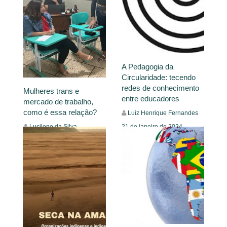
A Pedagogia da
Circularidade: tecendo
redes de conhecimento
Mulheres trans e
entre educadores
mercado de trabalho,
como é essa relação?
Luiz Henrique Fernandes
21 de janeiro de 2024
Lucilene da Silva
Milhomem Campos
Insight
25 de janeiro de 2024
Insight
Leia Mais
Leia Mais