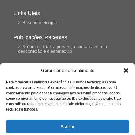
Links Úteis
Buscador Google
Publicações Recentes
Silêncio orbital: a presença humana entre a
desconexão e o espetáculo
A reinvenção do trabalho e o choque geracional:
Gerenciar o consentimento
uma análise crítica do mercado contemporâneo
em “Um Senhor Estagiário”
Para fornecer as melhores experiências, usamos tecnologias como
cookies para armazenar e/ou acessar informações do dispositivo. O
consentimento para essas tecnologias nos permitirá processar dados
O corpo como expressão do cuidado
como comportamento de navegação ou IDs exclusivos neste site. Não
psicológico: (En)Cena entrevista Eliz Dorneles
consentir ou retirar o consentimento pode afetar negativamente certos
recursos e funções.
Violência, saúde mental e a difícil construção do
acolhimento institucional: (En)cena entrevista
Aceitar
Izabella Ferreira dos Santos, Conselheira do
CRP-23