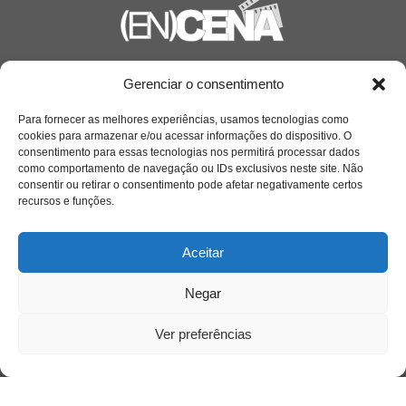
Saiba mais
Gerenciar o consentimento
Sobre
Para fornecer as melhores experiências, usamos tecnologias como
cookies para armazenar e/ou acessar informações do dispositivo. O
consentimento para essas tecnologias nos permitirá processar dados
como comportamento de navegação ou IDs exclusivos neste site. Não
Quem somos
consentir ou retirar o consentimento pode afetar negativamente certos
recursos e funções.
Contato
Aceitar
Links Úteis
Negar
Buscador Google
Ver preferências
Publicações Recentes
Silêncio orbital: a presença humana entre a
desconexão e o espetáculo