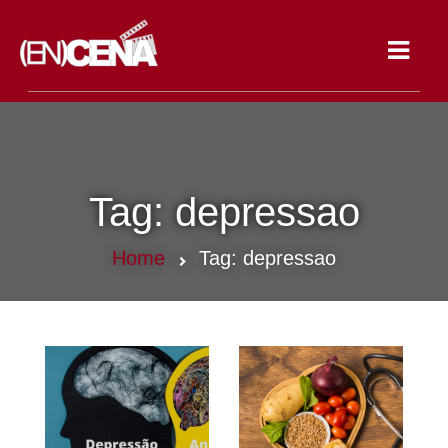
Toggle
navigat
Tag:
depressao
Home
Tag:
depressao