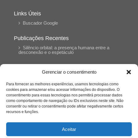
Links Úteis
Buscador Google
Publicações Recentes
Silêncio orbital: a presença humana entre a
desconexão e o espetáculo
A reinvenção do trabalho e o choque geracional:
Gerenciar o consentimento
uma análise crítica do mercado contemporâneo
em “Um Senhor Estagiário”
Para fornecer as melhores experiências, usamos tecnologias como
cookies para armazenar e/ou acessar informações do dispositivo. O
consentimento para essas tecnologias nos permitirá processar dados
O corpo como expressão do cuidado
como comportamento de navegação ou IDs exclusivos neste site. Não
psicológico: (En)Cena entrevista Eliz Dorneles
consentir ou retirar o consentimento pode afetar negativamente certos
recursos e funções.
Violência, saúde mental e a difícil construção do
acolhimento institucional: (En)cena entrevista
Aceitar
Izabella Ferreira dos Santos, Conselheira do
CRP-23