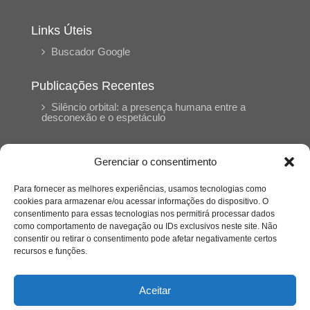
Links Úteis
Buscador Google
Publicações Recentes
Silêncio orbital: a presença humana entre a
desconexão e o espetáculo
A reinvenção do trabalho e o choque geracional:
Gerenciar o consentimento
uma análise crítica do mercado contemporâneo
em “Um Senhor Estagiário”
Para fornecer as melhores experiências, usamos tecnologias como
cookies para armazenar e/ou acessar informações do dispositivo. O
consentimento para essas tecnologias nos permitirá processar dados
O corpo como expressão do cuidado
como comportamento de navegação ou IDs exclusivos neste site. Não
psicológico: (En)Cena entrevista Eliz Dorneles
consentir ou retirar o consentimento pode afetar negativamente certos
recursos e funções.
Violência, saúde mental e a difícil construção do
acolhimento institucional: (En)cena entrevista
Aceitar
Izabella Ferreira dos Santos, Conselheira do
CRP-23