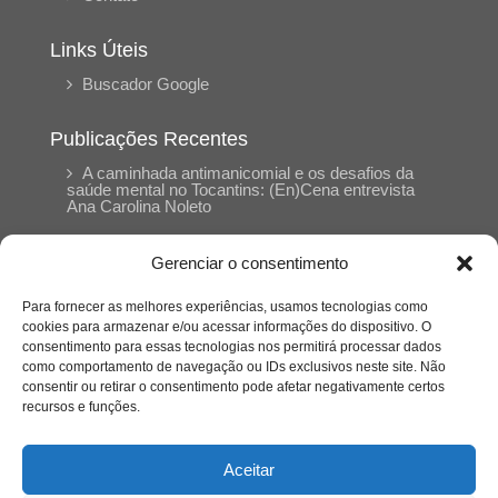
Links Úteis
Buscador Google
Publicações Recentes
A caminhada antimanicomial e os desafios da
saúde mental no Tocantins: (En)Cena entrevista
Ana Carolina Noleto
Gerenciar o consentimento
A Psicologia como espaço de cuidado para
mulheres: (En)Cena entrevista Rayla Soares
Para fornecer as melhores experiências, usamos tecnologias como
cookies para armazenar e/ou acessar informações do dispositivo. O
consentimento para essas tecnologias nos permitirá processar dados
Entre autocontrole e aprendizagem: o
como comportamento de navegação ou IDs exclusivos neste site. Não
desenvolvimento comportamental em Kung Fu
Panda
consentir ou retirar o consentimento pode afetar negativamente certos
recursos e funções.
Entre o prato saudável e o consumo
compulsivo: a contradição alimentar do brasileiro
Aceitar
contemporâneo