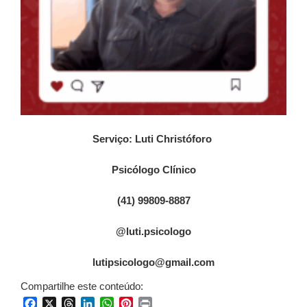
Serviço:
Luti Christóforo
Psicólogo Clínico
(41) 99809-8887
@luti.psicologo
lutipsicologo@gmail.com
Compartilhe este conteúdo:
Facebook
X
Threads
LinkedIn
WhatsApp
Pinterest
Print