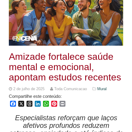
Amizade fortalece saúde
mental e emocional,
apontam estudos recentes
2 de julho de 2025
Toda Comunicacao
Mural
Compartilhe este conteúdo:
Facebook
X
Threads
LinkedIn
WhatsApp
Pinterest
Print
Especialistas reforçam que laços
afetivos profundos reduzem