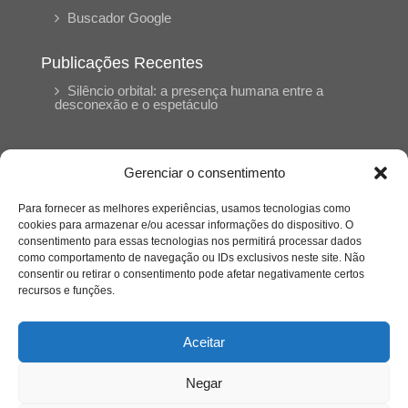
Buscador Google
Publicações Recentes
Silêncio orbital: a presença humana entre a
desconexão e o espetáculo
A reinvenção do trabalho e o choque geracional:
uma análise crítica do mercado contemporâneo
Gerenciar o consentimento
em “Um Senhor Estagiário”
Para fornecer as melhores experiências, usamos tecnologias como
cookies para armazenar e/ou acessar informações do dispositivo. O
O corpo como expressão do cuidado
consentimento para essas tecnologias nos permitirá processar dados
psicológico: (En)Cena entrevista Eliz Dorneles
como comportamento de navegação ou IDs exclusivos neste site. Não
consentir ou retirar o consentimento pode afetar negativamente certos
recursos e funções.
Violência, saúde mental e a difícil construção do
acolhimento institucional: (En)cena entrevista
Izabella Ferreira dos Santos, Conselheira do
Aceitar
CRP-23
Negar
Ser mulher, pensar gênero, enfrentar o mundo: