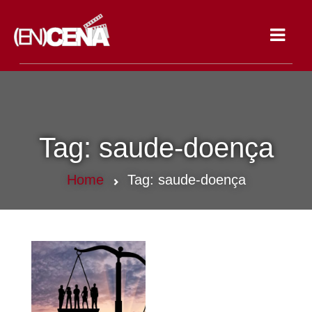
Toggle
navigat
Tag:
saude-doença
Home
Tag:
saude-doença