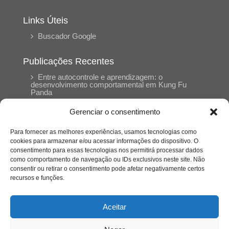
Links Úteis
Buscador Google
Publicações Recentes
Entre autocontrole e aprendizagem: o
desenvolvimento comportamental em Kung Fu
Panda
Gerenciar o consentimento
Entre o prato saudável e o consumo
compulsivo: a contradição alimentar do brasileiro
Para fornecer as melhores experiências, usamos tecnologias como
contemporâneo
cookies para armazenar e/ou acessar informações do dispositivo. O
consentimento para essas tecnologias nos permitirá processar dados
como comportamento de navegação ou IDs exclusivos neste site. Não
O invisível que adoece: memória, trauma e o
consentir ou retirar o consentimento pode afetar negativamente certos
silêncio do Césio-137
recursos e funções.
Quando a multidão decide por nós: o contágio
Aceitar
invisível do desejo