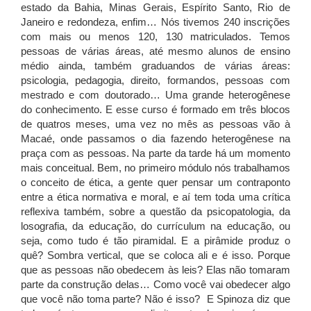
estado da Bahia, Minas Gerais, Espírito Santo, Rio de
Janeiro e redondeza, enfim… Nós tivemos 240 inscrições
com mais ou menos 120, 130 matriculados. Temos
pessoas de várias áreas, até mesmo alunos de ensino
médio ainda, também graduandos de várias áreas:
psicologia, pedagogia, direito, formandos, pessoas com
mestrado e com doutorado… Uma grande heterogênese
do conhecimento. E esse curso é formado em três blocos
de quatros meses, uma vez no mês as pessoas vão à
Macaé, onde passamos o dia fazendo heterogênese na
praça com as pessoas. Na parte da tarde há um momento
mais conceitual. Bem, no primeiro módulo nós trabalhamos
o conceito de ética, a gente quer pensar um contraponto
entre a ética normativa e moral, e aí tem toda uma crítica
reflexiva também, sobre a questão da psicopatologia, da
losografia, da educação, do currículum na educação, ou
seja, como tudo é tão piramidal. E a pirâmide produz o
quê? Sombra vertical, que se coloca ali e é isso. Porque
que as pessoas não obedecem às leis? Elas não tomaram
parte da construção delas… Como você vai obedecer algo
que você não toma parte? Não é isso? E Spinoza diz que