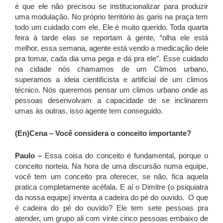
é que ele não precisou se institucionalizar para produzir
uma modulação. No próprio território às garis na praça tem
todo um cuidado com ele. Ele é muito querido. Toda quarta
feira à tarde elas se reportam à gente, “olha ele está
melhor, essa semana, agente está vendo a medicação dele
pra tomar, cada dia uma pega e dá pra ele”. Esse cuidado
na cidade nós chamamos de um Climos urbano,
superamos a ideia cientificista e artificial de um climos
técnico. Nós queremos pensar um climos urbano onde as
pessoas desenvolvam a capacidade de se inclinarem
umas às outras, isso agente tem conseguido.
(En)Cena – Você considera o conceito importante?
Paulo –
Essa coisa do conceito é fundamental, porque o
conceito norteia. Na hora de uma discursão numa equipe,
você tem um conceito pra oferecer, se não, fica aquela
pratica completamente acéfala. E aí o Dimitre (o psiquiatra
da nossa equipe) inventa a cadeira do pé do ouvido. O que
é cadeira do pé do ouvido? Ele tem sete pessoas pra
atender, um grupo ali com vinte cinco pessoas embaixo de