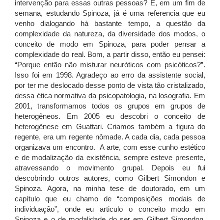
intervenção para essas outras pessoas? E, em um fim de
semana, estudando Spinoza, já é uma referencia que eu
venho dialogando há bastante tempo, a questão da
complexidade da natureza, da diversidade dos modos, o
conceito de modo em Spinoza, para poder pensar a
complexidade do real. Bom, a partir disso, então eu pensei:
“Porque então não misturar neuróticos com psicóticos?”.
Isso foi em 1998. Agradeço ao erro da assistente social,
por ter me deslocado desse ponto de vista tão cristalizado,
dessa ética normativa da psicopatologia, na losografia. Em
2001, transformamos todos os grupos em grupos de
heterogêneos. Em 2005 eu descobri o conceito de
heterogênese em Guattari. Criamos também a figura do
regente, era um regente nômade. A cada dia, cada pessoa
organizava um encontro. A arte, com esse cunho estético
e de modalização da existência, sempre esteve presente,
atravessando o movimento grupal. Depois eu fui
descobrindo outros autores, como Gilbert Simondon e
Spinoza. Agora, na minha tese de doutorado, em um
capítulo que eu chamo de “composições modais de
individuação”, onde eu articulo o conceito modo em
Spinoza e o de modalidade do ser em Gilbert Simondon,