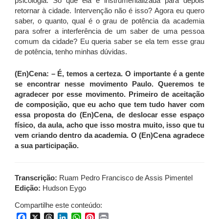
psicologia. Só que ela é instrumentalizada para depois
retornar à cidade. Intervenção não é isso? Agora eu quero
saber, o quanto, qual é o grau de potência da academia
para sofrer a interferência de um saber de uma pessoa
comum da cidade? Eu queria saber se ela tem esse grau
de potência, tenho minhas dúvidas.
(En)Cena: – É, temos a certeza. O importante é a gente
se encontrar nesse movimento Paulo. Queremos te
agradecer por esse movimento. Primeiro de aceitação
de composição, que eu acho que tem tudo haver com
essa proposta do (En)Cena, de deslocar esse espaço
físico, da aula, acho que isso mostra muito, isso que tu
vem criando dentro da academia. O (En)Cena agradece
a sua participação.
Transcrição:
Ruam Pedro Francisco de Assis Pimentel
Edição:
Hudson Eygo
Compartilhe este conteúdo:
Facebook
X
Threads
LinkedIn
WhatsApp
Pinterest
Print