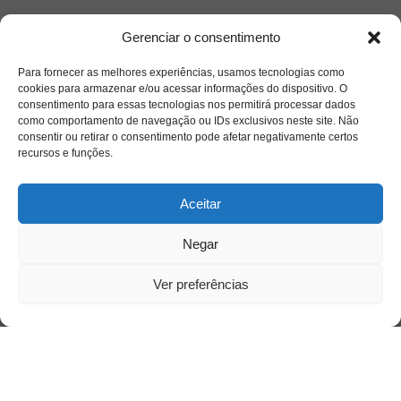
Saiba mais
Gerenciar o consentimento
Sobre
Para fornecer as melhores experiências, usamos tecnologias como
cookies para armazenar e/ou acessar informações do dispositivo. O
consentimento para essas tecnologias nos permitirá processar dados
Quem somos
como comportamento de navegação ou IDs exclusivos neste site. Não
consentir ou retirar o consentimento pode afetar negativamente certos
recursos e funções.
Contato
Aceitar
Links Úteis
Negar
Buscador Google
Ver preferências
Publicações Recentes
Silêncio orbital: a presença humana entre a
desconexão e o espetáculo