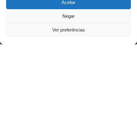
Aceitar
Negar
Ver preferências
Saiba mais
Sobre
Quem somos
Contato
Links Úteis
Buscador Google