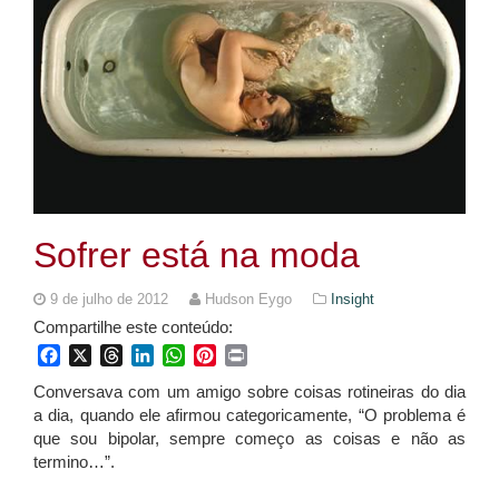
Sofrer está na moda
9 de julho de 2012
Hudson Eygo
Insight
Compartilhe este conteúdo:
Facebook
X
Threads
LinkedIn
WhatsApp
Pinterest
Print
Conversava com um amigo sobre coisas rotineiras do dia
a dia, quando ele afirmou categoricamente, “O problema é
que sou bipolar, sempre começo as coisas e não as
termino…”.