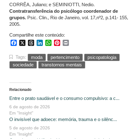
CORRÊA, Juliano; e SEMINIOTTI, Nedio.
Contratransferência do psicólogo coordenador de
grupos.
Psic. Clin., Rio de Janeiro, vol. 17,nº2, p.141- 155,
2005.
Compartilhe este conteúdo:
Facebook
X
Threads
LinkedIn
WhatsApp
Pinterest
Print
Tags:
moda
pertencimento
psicopatologia
sociedade
transtornos mentais
Relacionado
Entre o prato saudável e o consumo compulsivo: a c...
6 de agosto de 2026
Em "Insight"
O invisível que adoece: memória, trauma e o silênc...
5 de agosto de 2026
Em "Insight"