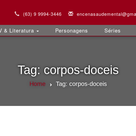
(63) 9 9994-3446
encenasaudemental@gma
 & Literatura
Personagens
Séries
Tag:
corpos-doceis
Home
Tag:
corpos-doceis