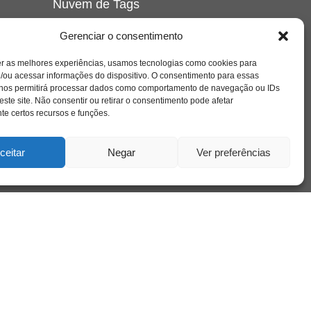
Nuvem de Tags
amor
caos
ansiedade
arte
CAPS
Gerenciar o consentimento
e o
cinema
covid-19
comportamento
corpo
er as melhores experiências, usamos tecnologias como cookies para
cultura
cuidado
crianca
depressao
/ou acessar informações do dispositivo. O consentimento para essas
família
educação
filme
entrevista
escola
o
 nos permitirá processar dados como comportamento de navegação ou IDs
se
jung
livro
freud
infância
insight
liberdade
este site. Não consentir ou retirar o consentimento pode afetar
mulher
loucura
morte
e certos recursos e funções.
luto
maternidade
hor
pandemia
psicanálise
psicologia
ceitar
Negar
Ver preferências
relato
redes sociais
o
saúde mental
saúde
a
sociedade
sexualidade
SUS
vida
tecnologia
trabalho
tempo
terapia
violência
nto
sta