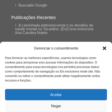
Buscador Google
Publicações Recentes
A caminhada antimanicomial e os desafios da
saúde mental no Tocantins: (En)Cena entrevista
Ana Carolina Noleto
A Psicologia como espaço de cuidado para
Gerenciar o consentimento
mulheres: (En)Cena entrevista Rayla Soares
Para fornecer as melhores experiências, usamos tecnologias como
cookies para armazenar e/ou acessar informações do dispositivo. O
Entre autocontrole e aprendizagem: o
consentimento para essas tecnologias nos permitirá processar dados
desenvolvimento comportamental em Kung Fu
como comportamento de navegação ou IDs exclusivos neste site. Não
Panda
consentir ou retirar o consentimento pode afetar negativamente certos
recursos e funções.
Entre o prato saudável e o consumo
compulsivo: a contradição alimentar do brasileiro
Aceitar
contemporâneo
Negar
O invisível que adoece: memória, trauma e o