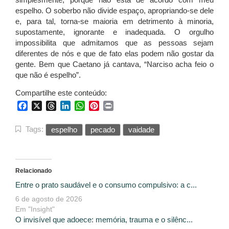
espelho. O soberbo não divide espaço, apropriando-se dele
e, para tal, torna-se maioria em detrimento à minoria,
supostamente, ignorante e inadequada. O orgulho
impossibilita que admitamos que as pessoas sejam
diferentes de nós e que de fato elas podem não gostar da
gente. Bem que Caetano já cantava, “Narciso acha feio o
que não é espelho”.
Compartilhe este conteúdo:
Facebook
X
Threads
LinkedIn
WhatsApp
Pinterest
Print
Tags:
espelho
pecado
vaidade
Relacionado
Entre o prato saudável e o consumo compulsivo: a c...
6 de agosto de 2026
Em "Insight"
O invisível que adoece: memória, trauma e o silênc...