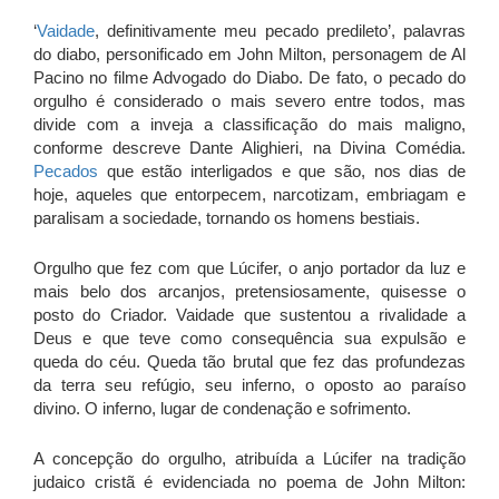
‘
Vaidade
, definitivamente meu pecado predileto’, palavras
do diabo, personificado em John Milton, personagem de Al
Pacino no filme Advogado do Diabo. De fato, o pecado do
orgulho é considerado o mais severo entre todos, mas
divide com a inveja a classificação do mais maligno,
conforme descreve Dante Alighieri, na Divina Comédia.
Pecados
que estão interligados e que são, nos dias de
hoje, aqueles que entorpecem, narcotizam, embriagam e
paralisam a sociedade, tornando os homens bestiais.
Orgulho que fez com que Lúcifer, o anjo portador da luz e
mais belo dos arcanjos, pretensiosamente, quisesse o
posto do Criador. Vaidade que sustentou a rivalidade a
Deus e que teve como consequência sua expulsão e
queda do céu. Queda tão brutal que fez das profundezas
da terra seu refúgio, seu inferno, o oposto ao paraíso
divino. O inferno, lugar de condenação e sofrimento.
A concepção do orgulho, atribuída a Lúcifer na tradição
judaico cristã é evidenciada no poema de John Milton: