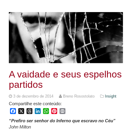
A vaidade e seus espelhos
partidos
3 de dezembro de 2014
Breno Rosostolato
Insight
Compartilhe este conteúdo:
Facebook
X
Threads
LinkedIn
WhatsApp
Pinterest
Print
“Prefiro ser senhor do Inferno que escravo no Céu”
John Milton