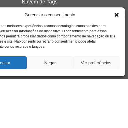
Nuvem de Tags
amor
caos
ansiedade
arte
CAPS
Gerenciar o consentimento
e o
cinema
covid-19
comportamento
corpo
er as melhores experiências, usamos tecnologias como cookies para
cultura
cuidado
crianca
depressao
/ou acessar informações do dispositivo. O consentimento para essas
família
educação
filme
entrevista
escola
o
 nos permitirá processar dados como comportamento de navegação ou IDs
se
jung
livro
freud
infância
insight
liberdade
este site. Não consentir ou retirar o consentimento pode afetar
mulher
loucura
morte
e certos recursos e funções.
luto
maternidade
hor
pandemia
psicanálise
psicologia
ceitar
Negar
Ver preferências
relato
redes sociais
o
saúde mental
saúde
a
sociedade
sexualidade
SUS
vida
tecnologia
trabalho
tempo
terapia
violência
nto
sta