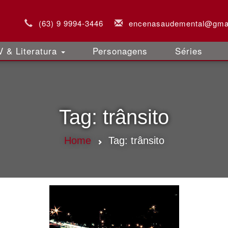
(63) 9 9994-3446
encenasaudemental@gma
 & Literatura
Personagens
Séries
Tag:
trânsito
Home
Tag:
trânsito