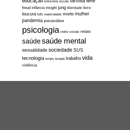
família
educação
filme
entrevista
escola
jung
livro
freud
infância
insight
liberdade
mulher
loucura
morte
luto
maternidade
pandemia
psicanálise
psicologia
relato
redes sociais
saúde mental
saúde
sociedade
sexualidade
SUS
vida
tecnologia
trabalho
tempo
terapia
violência