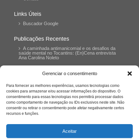
Links Úteis
Buscador Google
Publicações Recentes
A caminhada antimanicomial e os desafios da
saúde mental no Tocantins: (En)Cena entrevista
Ana Carolina Noleto
Gerenciar o consentimento
A Psicologia como espaço de cuidado para
mulheres: (En)Cena entrevista Rayla Soares
Para fornecer as melhores experiências, usamos tecnologias como
cookies para armazenar e/ou acessar informações do dispositivo. O
consentimento para essas tecnologias nos permitirá processar dados
Entre autocontrole e aprendizagem: o
como comportamento de navegação ou IDs exclusivos neste site. Não
desenvolvimento comportamental em Kung Fu
Panda
consentir ou retirar o consentimento pode afetar negativamente certos
recursos e funções.
Entre o prato saudável e o consumo
compulsivo: a contradição alimentar do brasileiro
Aceitar
contemporâneo