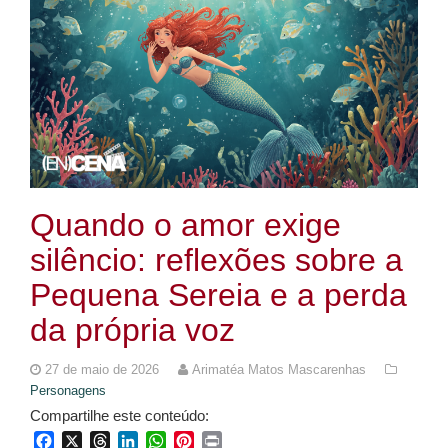
Quando o amor exige
silêncio: reflexões sobre a
Pequena Sereia e a perda
da própria voz
27 de maio de 2026
Arimatéa Matos Mascarenhas
Personagens
Compartilhe este conteúdo:
Facebook
X
Threads
LinkedIn
WhatsApp
Pinterest
Print