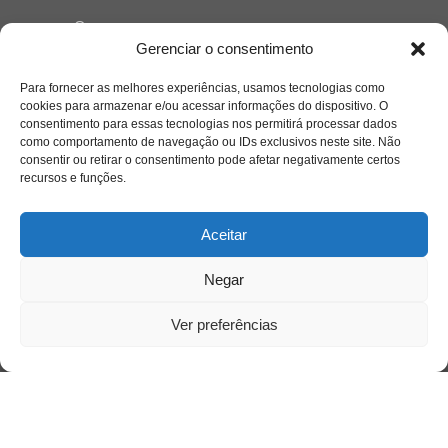
Quem somos
Gerenciar o consentimento
Para fornecer as melhores experiências, usamos tecnologias como
Contato
cookies para armazenar e/ou acessar informações do dispositivo. O
consentimento para essas tecnologias nos permitirá processar dados
como comportamento de navegação ou IDs exclusivos neste site. Não
Links Úteis
consentir ou retirar o consentimento pode afetar negativamente certos
Buscador Google
recursos e funções.
Publicações Recentes
Aceitar
A caminhada antimanicomial e os desafios da
saúde mental no Tocantins: (En)Cena entrevista
Negar
Ana Carolina Noleto
Ver preferências
A Psicologia como espaço de cuidado para
mulheres: (En)Cena entrevista Rayla Soares
Entre autocontrole e aprendizagem: o