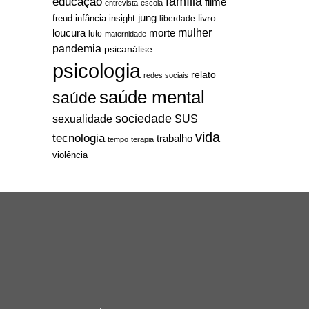
família
educação
filme
entrevista
escola
jung
livro
freud
infância
insight
liberdade
mulher
loucura
morte
luto
maternidade
pandemia
psicanálise
psicologia
relato
redes sociais
saúde mental
saúde
sociedade
sexualidade
SUS
vida
tecnologia
trabalho
tempo
terapia
violência