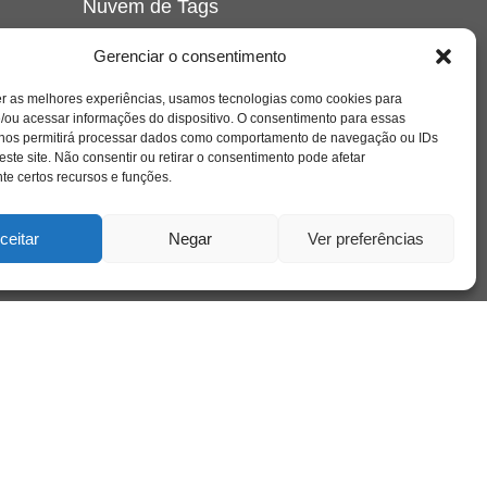
Nuvem de Tags
amor
caos
ansiedade
arte
CAPS
Gerenciar o consentimento
e o
cinema
covid-19
comportamento
corpo
er as melhores experiências, usamos tecnologias como cookies para
cultura
cuidado
crianca
depressao
/ou acessar informações do dispositivo. O consentimento para essas
família
educação
filme
entrevista
escola
o
 nos permitirá processar dados como comportamento de navegação ou IDs
se
jung
livro
freud
infância
insight
liberdade
este site. Não consentir ou retirar o consentimento pode afetar
mulher
loucura
morte
e certos recursos e funções.
luto
maternidade
hor
pandemia
psicanálise
psicologia
ceitar
Negar
Ver preferências
relato
redes sociais
o
saúde mental
saúde
a
sociedade
sexualidade
SUS
vida
tecnologia
trabalho
tempo
terapia
violência
nto
sta