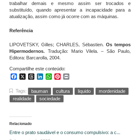
trabalhar demais e mesmo assim ser trocados e
substituído, quando apresentar a incapacidade para a
atualização, assim como já ocorre com as máquinas.
Referência
LIPOVETSKY, Gilles; CHARLES, Sébastien.
Os tempos
Hipermodernos.
Tradução: Mario Vilela. – São Paulo,
Editora: Barcarolla, 2004.
Compartilhe este conteúdo:
Facebook
X
Threads
LinkedIn
WhatsApp
Pinterest
Print
Tags:
bauman
cultura
liquido
mordenidade
realidade
sociedade
Relacionado
Entre o prato saudável e o consumo compulsivo: a c...