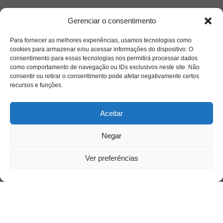
Saiba mais
Gerenciar o consentimento
Sobre
Para fornecer as melhores experiências, usamos tecnologias como
cookies para armazenar e/ou acessar informações do dispositivo. O
consentimento para essas tecnologias nos permitirá processar dados
Quem somos
como comportamento de navegação ou IDs exclusivos neste site. Não
consentir ou retirar o consentimento pode afetar negativamente certos
recursos e funções.
Contato
Aceitar
Links Úteis
Negar
Buscador Google
Ver preferências
Publicações Recentes
Silêncio orbital: a presença humana entre a
desconexão e o espetáculo