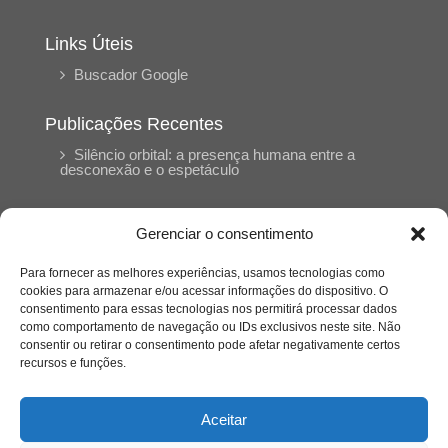
Links Úteis
Buscador Google
Publicações Recentes
Silêncio orbital: a presença humana entre a
desconexão e o espetáculo
A reinvenção do trabalho e o choque geracional:
Gerenciar o consentimento
uma análise crítica do mercado contemporâneo
em “Um Senhor Estagiário”
Para fornecer as melhores experiências, usamos tecnologias como
cookies para armazenar e/ou acessar informações do dispositivo. O
consentimento para essas tecnologias nos permitirá processar dados
O corpo como expressão do cuidado
como comportamento de navegação ou IDs exclusivos neste site. Não
psicológico: (En)Cena entrevista Eliz Dorneles
consentir ou retirar o consentimento pode afetar negativamente certos
recursos e funções.
Violência, saúde mental e a difícil construção do
acolhimento institucional: (En)cena entrevista
Aceitar
Izabella Ferreira dos Santos, Conselheira do
CRP-23