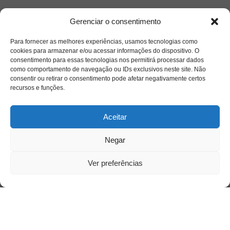
Saiba mais
Gerenciar o consentimento
Sobre
Para fornecer as melhores experiências, usamos tecnologias como
cookies para armazenar e/ou acessar informações do dispositivo. O
consentimento para essas tecnologias nos permitirá processar dados
Quem somos
como comportamento de navegação ou IDs exclusivos neste site. Não
consentir ou retirar o consentimento pode afetar negativamente certos
recursos e funções.
Contato
Aceitar
Links Úteis
Negar
Buscador Google
Ver preferências
Publicações Recentes
Silêncio orbital: a presença humana entre a
desconexão e o espetáculo