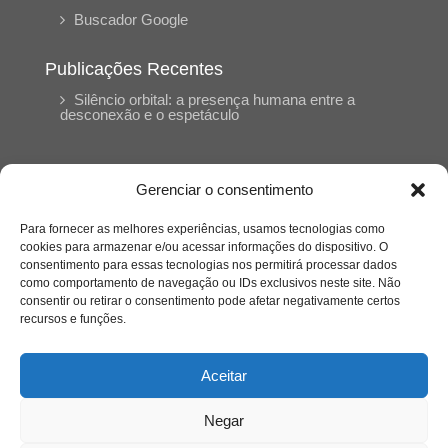
Buscador Google
Publicações Recentes
Silêncio orbital: a presença humana entre a
desconexão e o espetáculo
A reinvenção do trabalho e o choque geracional:
uma análise crítica do mercado contemporâneo
Gerenciar o consentimento
em “Um Senhor Estagiário”
Para fornecer as melhores experiências, usamos tecnologias como
cookies para armazenar e/ou acessar informações do dispositivo. O
O corpo como expressão do cuidado
consentimento para essas tecnologias nos permitirá processar dados
psicológico: (En)Cena entrevista Eliz Dorneles
como comportamento de navegação ou IDs exclusivos neste site. Não
consentir ou retirar o consentimento pode afetar negativamente certos
recursos e funções.
Violência, saúde mental e a difícil construção do
acolhimento institucional: (En)cena entrevista
Izabella Ferreira dos Santos, Conselheira do
Aceitar
CRP-23
Negar
Ser mulher, pensar gênero, enfrentar o mundo: