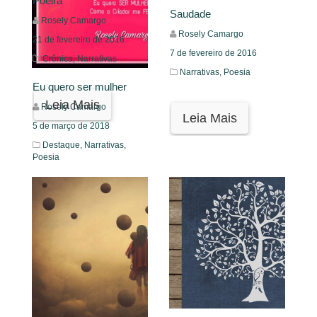
Poeira
Saudade
Rosely Camargo
Rosely Camargo
21 de fevereiro de 2016
7 de fevereiro de 2016
Crônica,
Narrativas
Narrativas,
Poesia
Eu quero ser mulher
Leia Mais
Rosely Camargo
Leia Mais
5 de março de 2018
Destaque,
Narrativas,
Poesia
Leia Mais