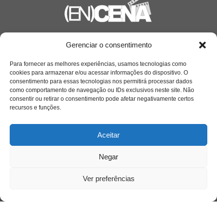
Saiba mais
Gerenciar o consentimento
Sobre
Para fornecer as melhores experiências, usamos tecnologias como
cookies para armazenar e/ou acessar informações do dispositivo. O
consentimento para essas tecnologias nos permitirá processar dados
como comportamento de navegação ou IDs exclusivos neste site. Não
Quem somos
consentir ou retirar o consentimento pode afetar negativamente certos
recursos e funções.
Contato
Aceitar
Links Úteis
Negar
Buscador Google
Ver preferências
Publicações Recentes
Silêncio orbital: a presença humana entre a
desconexão e o espetáculo