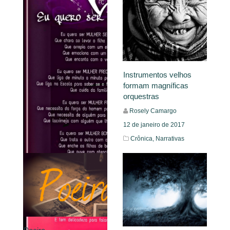
Instrumentos velhos
formam magníficas
orquestras
Rosely Camargo
12 de janeiro de 2017
Crônica,
Narrativas
Leia Mais