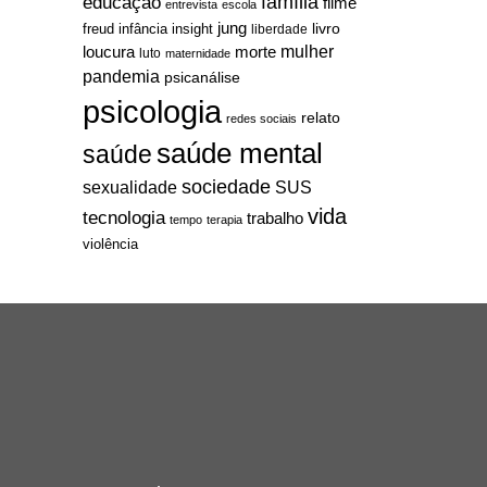
família
educação
filme
entrevista
escola
jung
livro
freud
infância
insight
liberdade
mulher
loucura
morte
luto
maternidade
pandemia
psicanálise
psicologia
relato
redes sociais
saúde mental
saúde
sociedade
sexualidade
SUS
vida
tecnologia
trabalho
tempo
terapia
violência