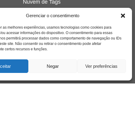
Nuvem de Tags
amor
caos
ansiedade
arte
CAPS
Gerenciar o consentimento
e o
cinema
covid-19
comportamento
corpo
er as melhores experiências, usamos tecnologias como cookies para
cultura
cuidado
crianca
depressao
/ou acessar informações do dispositivo. O consentimento para essas
família
educação
filme
entrevista
escola
o
 nos permitirá processar dados como comportamento de navegação ou IDs
se
jung
livro
freud
infância
insight
liberdade
este site. Não consentir ou retirar o consentimento pode afetar
mulher
loucura
morte
e certos recursos e funções.
luto
maternidade
hor
pandemia
psicanálise
psicologia
ceitar
Negar
Ver preferências
relato
redes sociais
o
saúde mental
saúde
a
sociedade
sexualidade
SUS
vida
tecnologia
trabalho
tempo
terapia
violência
nto
sta