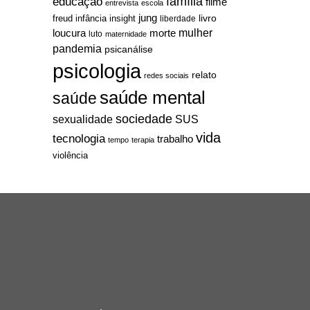
família
educação
filme
entrevista
escola
jung
livro
freud
infância
insight
liberdade
mulher
loucura
morte
luto
maternidade
pandemia
psicanálise
psicologia
relato
redes sociais
saúde mental
saúde
sociedade
sexualidade
SUS
vida
tecnologia
trabalho
tempo
terapia
violência