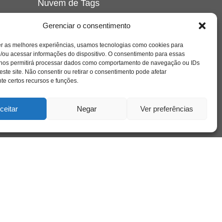
Nuvem de Tags
amor
caos
ansiedade
arte
CAPS
Gerenciar o consentimento
e o
cinema
covid-19
comportamento
corpo
er as melhores experiências, usamos tecnologias como cookies para
cultura
cuidado
crianca
depressao
/ou acessar informações do dispositivo. O consentimento para essas
família
educação
filme
entrevista
escola
o
 nos permitirá processar dados como comportamento de navegação ou IDs
se
jung
livro
freud
infância
insight
liberdade
este site. Não consentir ou retirar o consentimento pode afetar
mulher
loucura
morte
e certos recursos e funções.
luto
maternidade
hor
pandemia
psicanálise
psicologia
ceitar
Negar
Ver preferências
relato
redes sociais
o
saúde mental
saúde
a
sociedade
sexualidade
SUS
vida
tecnologia
trabalho
tempo
terapia
violência
nto
sta