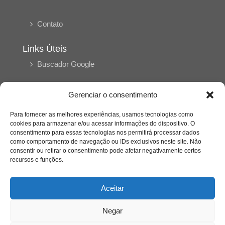
Contato
Links Úteis
Buscador Google
Publicações Recentes
Gerenciar o consentimento
A caminhada antimanicomial e os desafios da
saúde mental no Tocantins: (En)Cena entrevista
Para fornecer as melhores experiências, usamos tecnologias como
Ana Carolina Noleto
cookies para armazenar e/ou acessar informações do dispositivo. O
consentimento para essas tecnologias nos permitirá processar dados
como comportamento de navegação ou IDs exclusivos neste site. Não
A Psicologia como espaço de cuidado para
consentir ou retirar o consentimento pode afetar negativamente certos
mulheres: (En)Cena entrevista Rayla Soares
recursos e funções.
Aceitar
Entre autocontrole e aprendizagem: o
desenvolvimento comportamental em Kung Fu
Panda
Negar