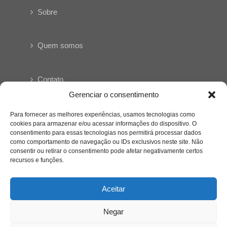
Sobre
Quem somos
Contato
Gerenciar o consentimento
Links Úteis
Para fornecer as melhores experiências, usamos tecnologias como
Buscador Google
cookies para armazenar e/ou acessar informações do dispositivo. O
consentimento para essas tecnologias nos permitirá processar dados
como comportamento de navegação ou IDs exclusivos neste site. Não
Publicações Recentes
consentir ou retirar o consentimento pode afetar negativamente certos
A caminhada antimanicomial e os desafios da
recursos e funções.
saúde mental no Tocantins: (En)Cena entrevista
Ana Carolina Noleto
Aceitar
A Psicologia como espaço de cuidado para
Negar
mulheres: (En)Cena entrevista Rayla Soares