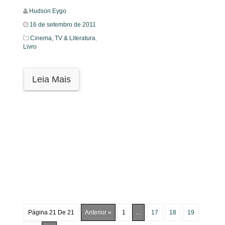
Hudson Eygo
16 de setembro de 2011
Cinema, TV & Literatura
,
Livro
Leia Mais
Página 21 De 21
Anterior «
1
...
17
18
19