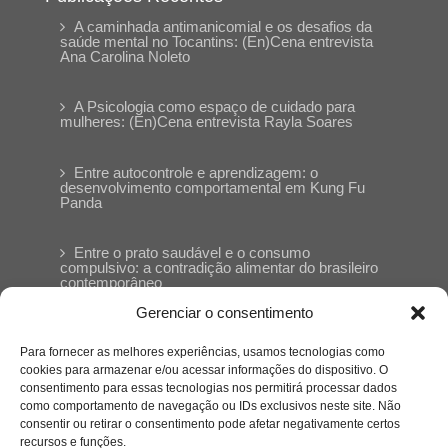
A caminhada antimanicomial e os desafios da
saúde mental no Tocantins: (En)Cena entrevista
Ana Carolina Noleto
A Psicologia como espaço de cuidado para
mulheres: (En)Cena entrevista Rayla Soares
Entre autocontrole e aprendizagem: o
desenvolvimento comportamental em Kung Fu
Panda
Entre o prato saudável e o consumo
compulsivo: a contradição alimentar do brasileiro
contemporâneo
Gerenciar o consentimento
O invisível que adoece: memória, trauma e o
silêncio do Césio-137
Para fornecer as melhores experiências, usamos tecnologias como
cookies para armazenar e/ou acessar informações do dispositivo. O
consentimento para essas tecnologias nos permitirá processar dados
Nuvem de Tags
como comportamento de navegação ou IDs exclusivos neste site. Não
consentir ou retirar o consentimento pode afetar negativamente certos
cinema
amor
caos
ansiedade
arte
CAPS
comportamento
recursos e funções.