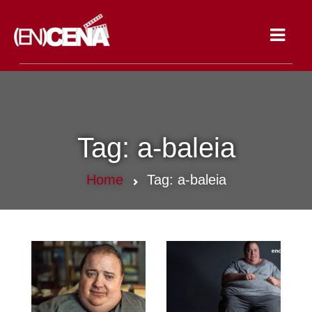
Toggle
navigat
Tag:
a-baleia
Home
Tag:
a-baleia