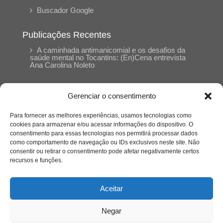
Buscador Google
Publicações Recentes
A caminhada antimanicomial e os desafios da
saúde mental no Tocantins: (En)Cena entrevista
Ana Carolina Noleto
A Psicologia como espaço de cuidado para
Gerenciar o consentimento
mulheres: (En)Cena entrevista Rayla Soares
Para fornecer as melhores experiências, usamos tecnologias como
cookies para armazenar e/ou acessar informações do dispositivo. O
Entre autocontrole e aprendizagem: o
consentimento para essas tecnologias nos permitirá processar dados
desenvolvimento comportamental em Kung Fu
como comportamento de navegação ou IDs exclusivos neste site. Não
Panda
consentir ou retirar o consentimento pode afetar negativamente certos
recursos e funções.
Entre o prato saudável e o consumo
compulsivo: a contradição alimentar do brasileiro
Aceitar
contemporâneo
Negar
O invisível que adoece: memória, trauma e o