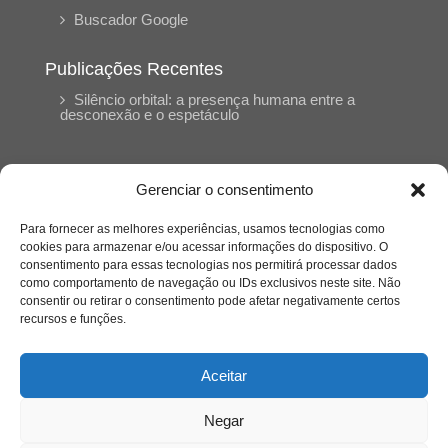
Buscador Google
Publicações Recentes
Silêncio orbital: a presença humana entre a
desconexão e o espetáculo
A reinvenção do trabalho e o choque geracional:
uma análise crítica do mercado contemporâneo
Gerenciar o consentimento
em “Um Senhor Estagiário”
Para fornecer as melhores experiências, usamos tecnologias como
cookies para armazenar e/ou acessar informações do dispositivo. O
O corpo como expressão do cuidado
consentimento para essas tecnologias nos permitirá processar dados
psicológico: (En)Cena entrevista Eliz Dorneles
como comportamento de navegação ou IDs exclusivos neste site. Não
consentir ou retirar o consentimento pode afetar negativamente certos
recursos e funções.
Violência, saúde mental e a difícil construção do
acolhimento institucional: (En)cena entrevista
Izabella Ferreira dos Santos, Conselheira do
Aceitar
CRP-23
Negar
Ser mulher, pensar gênero, enfrentar o mundo: