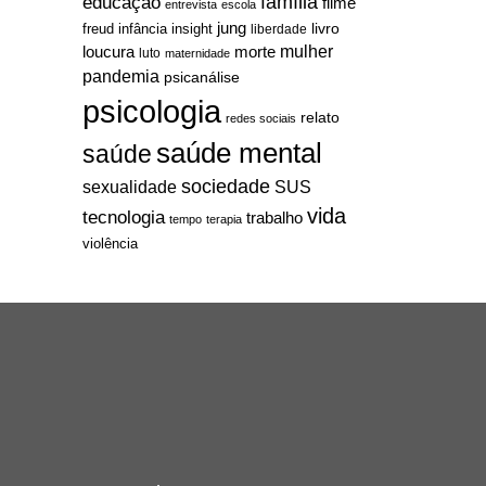
família
educação
filme
entrevista
escola
jung
livro
freud
infância
insight
liberdade
mulher
loucura
morte
luto
maternidade
pandemia
psicanálise
psicologia
relato
redes sociais
saúde mental
saúde
sociedade
sexualidade
SUS
vida
tecnologia
trabalho
tempo
terapia
violência