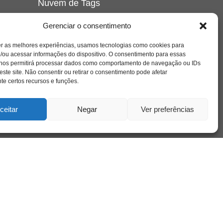
Nuvem de Tags
amor
caos
ansiedade
arte
CAPS
Gerenciar o consentimento
e o
cinema
covid-19
comportamento
corpo
er as melhores experiências, usamos tecnologias como cookies para
cultura
cuidado
crianca
depressao
/ou acessar informações do dispositivo. O consentimento para essas
família
educação
filme
entrevista
escola
o
 nos permitirá processar dados como comportamento de navegação ou IDs
se
jung
livro
freud
infância
insight
liberdade
este site. Não consentir ou retirar o consentimento pode afetar
mulher
loucura
morte
e certos recursos e funções.
luto
maternidade
hor
pandemia
psicanálise
psicologia
ceitar
Negar
Ver preferências
relato
redes sociais
o
saúde mental
saúde
a
sociedade
sexualidade
SUS
vida
tecnologia
trabalho
tempo
terapia
violência
nto
sta