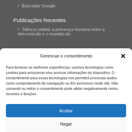
Buscador Google
Publicações Recentes
Silêncio orbital: a presença humana entre a
desconexão e o espetáculo
A reinvenção do trabalho e o choque geracional:
uma análise crítica do mercado contemporâneo
Gerenciar o consentimento
em “Um Senhor Estagiário”
Para fornecer as melhores experiências, usamos tecnologias como
cookies para armazenar e/ou acessar informações do dispositivo. O
O corpo como expressão do cuidado
consentimento para essas tecnologias nos permitirá processar dados
psicológico: (En)Cena entrevista Eliz Dorneles
como comportamento de navegação ou IDs exclusivos neste site. Não
consentir ou retirar o consentimento pode afetar negativamente certos
recursos e funções.
Violência, saúde mental e a difícil construção do
acolhimento institucional: (En)cena entrevista
Izabella Ferreira dos Santos, Conselheira do
Aceitar
CRP-23
Negar
Ser mulher, pensar gênero, enfrentar o mundo: