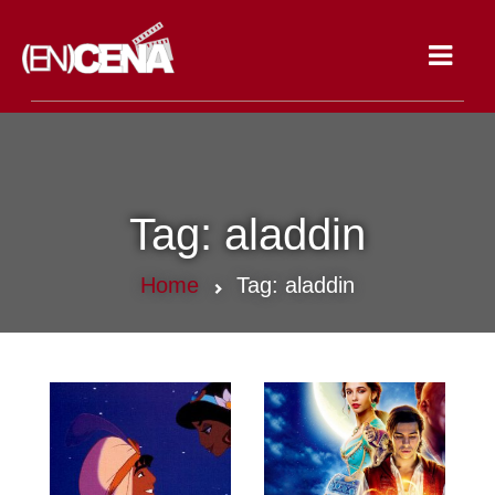
Toggle
navigat
Tag:
aladdin
Home
Tag:
aladdin