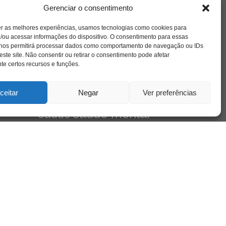
amor
l e
caos
ansiedade
arte
CAPS
Gerenciar o consentimento
no
cinema
ta
covid-19
comportamento
corpo
er as melhores experiências, usamos tecnologias como cookies para
cultura
cuidado
crianca
depressao
/ou acessar informações do dispositivo. O consentimento para essas
família
educação
filme
entrevista
escola
 nos permitirá processar dados como comportamento de navegação ou IDs
de
jung
livro
este site. Não consentir ou retirar o consentimento pode afetar
freud
infância
insight
liberdade
Cena
e certos recursos e funções.
mulher
loucura
morte
luto
maternidade
pandemia
psicanálise
psicologia
ceitar
Negar
Ver preferências
relato
redes sociais
mento
saúde mental
saúde
sociedade
sexualidade
SUS
vida
tecnologia
trabalho
tempo
terapia
violência
leiro
 do