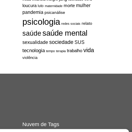
mulher
loucura
morte
luto
maternidade
pandemia
psicanálise
psicologia
relato
redes sociais
saúde mental
saúde
sociedade
sexualidade
SUS
vida
tecnologia
trabalho
tempo
terapia
violência
Nuvem de Tags