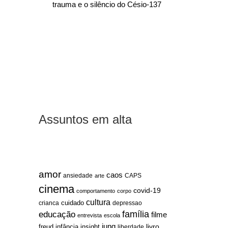
trauma e o silêncio do Césio-137
Assuntos em alta
amor
caos
ansiedade
arte
CAPS
cinema
covid-19
comportamento
corpo
cultura
cuidado
crianca
depressao
família
educação
filme
entrevista
escola
jung
livro
freud
infância
insight
liberdade