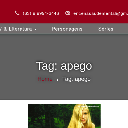
(63) 9 9994-3446
encenasaudemental@gma
 & Literatura
Personagens
Séries
Tag:
apego
Home
Tag:
apego